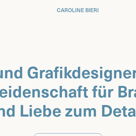
CAROLINE BIERI
nd Grafikdesigneri
nd Grafikdesigneri
eidenschaft für Br
eidenschaft für Br
nd Liebe zum Detai
nd Liebe zum Detai